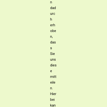
n
dad
urc
h
erh
obe
n,
das
s
Sie
uns
dies
e
mitt
eile
n.
Hier
bei
kan