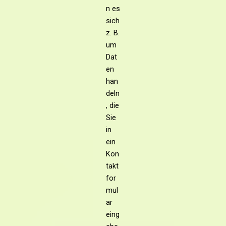
n es
sich
z. B.
um
Dat
en
han
deln
, die
Sie
in
ein
Kon
takt
for
mul
ar
eing