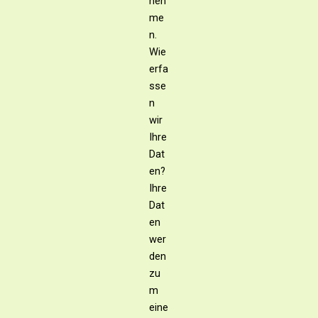
neh
me
n.
Wie
erfa
sse
n
wir
Ihre
Dat
en?
Ihre
Dat
en
wer
den
zu
m
eine