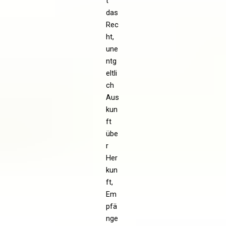
t
das
Rec
ht,
une
ntg
eltli
ch
Aus
kun
ft
übe
r
Her
kun
ft,
Em
pfä
nge