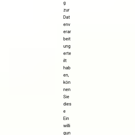
g
zur
Dat
env
erar
beit
ung
erte
ilt
hab
en,
kön
nen
Sie
dies
e
Ein
willi
gun