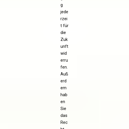
g
jede
rzei
t für
die
Zuk
unft
wid
erru
fen.
Auß
erd
em
hab
en
Sie
das
Rec