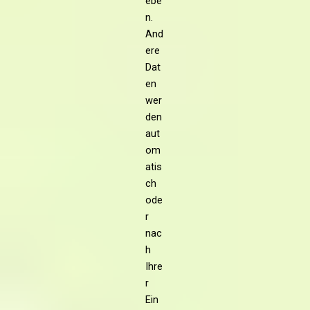
ebe
n.
And
ere
Dat
en
wer
den
aut
om
atis
ch
ode
r
nac
h
Ihre
r
Ein