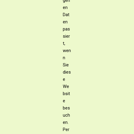
gen
en
Dat
en
pas
sier
t,
wen
n
Sie
dies
e
We
bsit
e
bes
uch
en.
Per