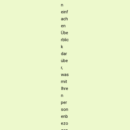
n
einf
ach
en
Übe
rblic
k
dar
übe
r,
was
mit
Ihre
n
per
son
enb
ezo