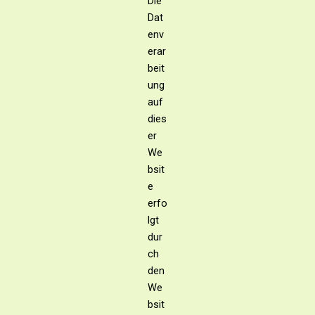
Die
Dat
env
erar
beit
ung
auf
dies
er
We
bsit
e
erfo
lgt
dur
ch
den
We
bsit