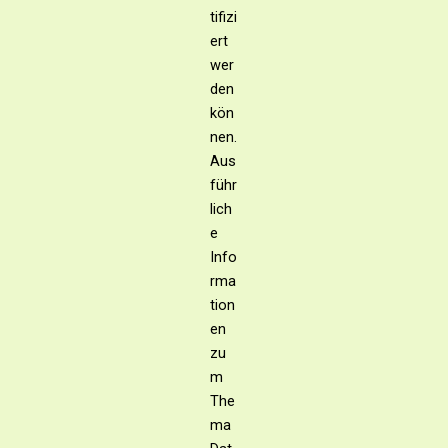
tifizi
ert
wer
den
kön
nen.
Aus
führ
lich
e
Info
rma
tion
en
zu
m
The
ma