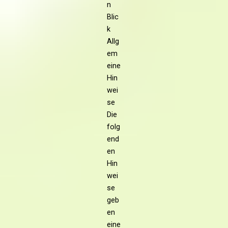
n
Blic
k
Allg
em
eine
Hin
wei
se
Die
folg
end
en
Hin
wei
se
geb
en
eine