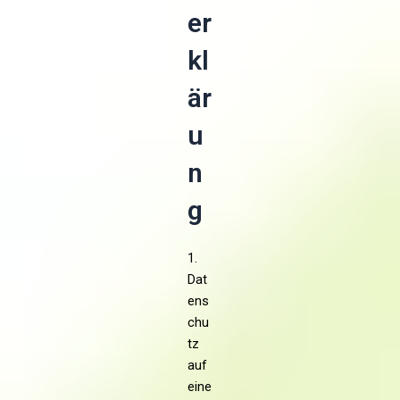
er
kl
är
u
n
g
1.
Dat
ens
chu
tz
auf
eine