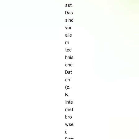
sst.
Das
sind
vor
alle
m
tec
hnis
che
Dat
en
(z.
B.
Inte
rnet
bro
wse
r,