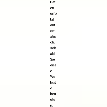
Dat
en
erfo
lgt
aut
om
atis
ch,
sob
ald
Sie
dies
e
We
bsit
e
betr
ete
n.