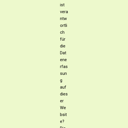
ist
vera
ntw
ortli
ch
für
die
Dat
ene
rfas
sun
g
auf
dies
er
We
bsit
e?