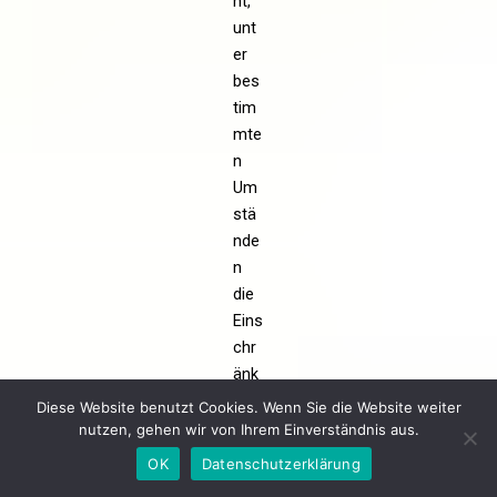
ht,
unt
er
bes
tim
mte
n
Um
stä
nde
n
die
Eins
chr
änk
ung
Diese Website benutzt Cookies. Wenn Sie die Website weiter
der
nutzen, gehen wir von Ihrem Einverständnis aus.
Ver
OK
Datenschutzerklärung
arb