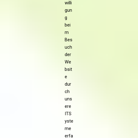
willi
gun
g
bei
m
Bes
uch
der
We
bsit
e
dur
ch
uns
ere
ITS
yste
me
erfa