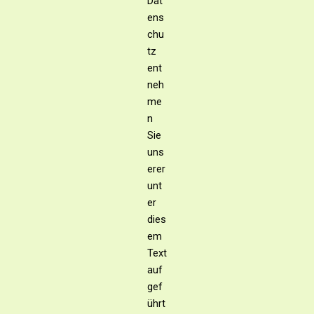
Dat
ens
chu
tz
ent
neh
me
n
Sie
uns
erer
unt
er
dies
em
Text
auf
gef
ührt